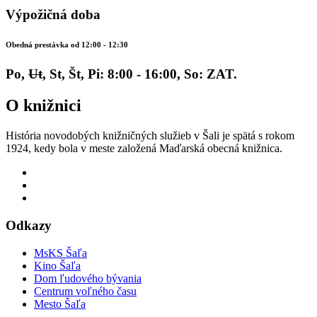
Výpožičná doba
Obedná prestávka od 12:00 - 12:30
Po,
Ut
, St, Št, Pi: 8:00 - 16:00, So: ZAT.
O knižnici
História novodobých knižničných služieb v Šali je spätá s rokom
1924, kedy bola v meste založená Maďarská obecná knižnica.
Odkazy
MsKS Šaľa
Kino Šaľa
Dom ľudového bývania
Centrum voľného času
Mesto Šaľa