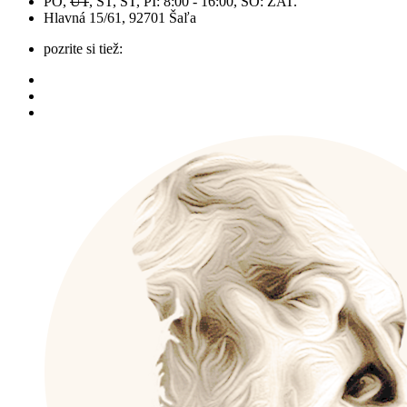
PO,
UT
, ST, ŠT, PI: 8:00 - 16:00, SO: ZAT.
Hlavná 15/61, 92701 Šaľa
pozrite si tiež: