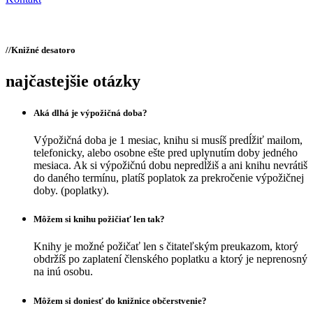
//
Knižné desatoro
najčastejšie otázky
Aká dlhá je výpožičná doba?
Výpožičná doba je 1 mesiac, knihu si musíš predĺžiť mailom,
telefonicky, alebo osobne ešte pred uplynutím doby jedného
mesiaca. Ak si výpožičnú dobu nepredĺžiš a ani knihu nevrátiš
do daného termínu, platíš poplatok za prekročenie výpožičnej
doby. (poplatky).
Môžem si knihu požičiať len tak?
Knihy je možné požičať len s čitateľským preukazom, ktorý
obdržíš po zaplatení členského poplatku a ktorý je neprenosný
na inú osobu.
Môžem si doniesť do knižnice občerstvenie?