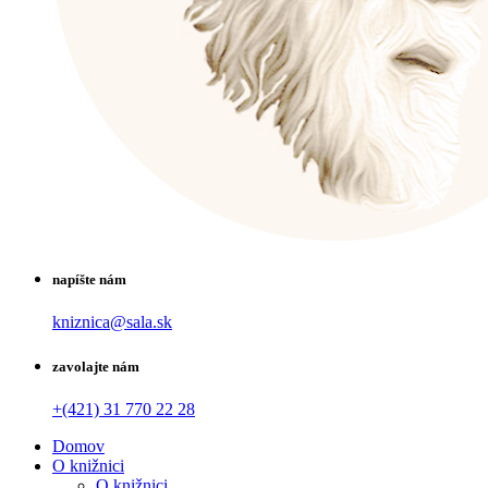
napíšte nám
kniznica@sala.sk
zavolajte nám
+(421) 31 770 22 28
Domov
O knižnici
O knižnici