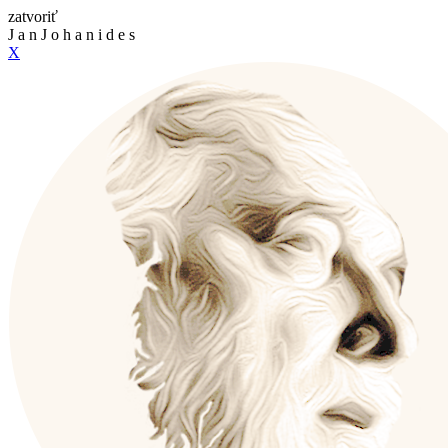
zatvoriť
J
a
n
J
o
h
a
n
i
d
e
s
X