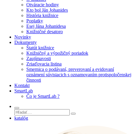
Otváracie hodiny
Kto bol Ján Johanides
História knižnice
Poplatky
Esej Jána Johanidesa
Knižničné desatoro
Novinky
Dokumenty
Štatút knižnice
Knižničný a výpožičný poriadok
Zaujímavosti
Zriaďovacia listina
Smernica o podávaní, preverovaní a evidovaní
oznámení súvisiacich s oznamovaním protispoločenskej
činnosti
Kontakt
SmartLab
Čo je SmartLab ?
katalóg