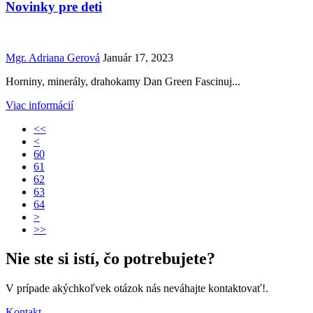
Novinky pre deti
Mgr. Adriana Gerová
Január 17, 2023
Horniny, minerály, drahokamy Dan Green Fascinuj...
Viac informácií
<<
<
60
61
62
63
64
>
>>
Nie ste si istí,
čo potrebujete?
V prípade akýchkoľvek otázok nás neváhajte kontaktovať!.
Kontakt