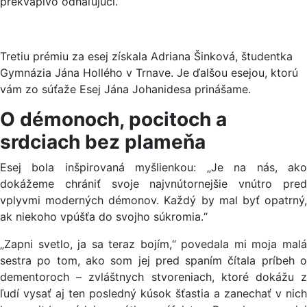
prekvapivo odhaľujúci.
Tretiu prémiu za esej získala Adriana Šinková, študentka
Gymnázia Jána Hollého v Trnave. Je ďalšou esejou, ktorú
vám zo súťaže Esej Jána Johanidesa prinášame.
O démonoch, pocitoch a
srdciach bez plameňa
Esej bola inšpirovaná myšlienkou: „Je na nás, ako
dokážeme chrániť svoje najvnútornejšie vnútro pred
vplyvmi moderných démonov. Každý by mal byť opatrný,
ak niekoho vpúšťa do svojho súkromia.“
„Zapni svetlo, ja sa teraz bojím,“ povedala mi moja malá
sestra po tom, ako som jej pred spaním čítala príbeh o
dementoroch – zvláštnych stvoreniach, ktoré dokážu z
ľudí vysať aj ten posledný kúsok šťastia a zanechať v nich