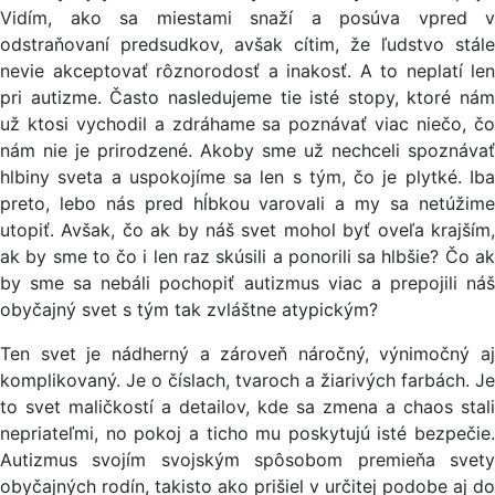
Vidím, ako sa miestami snaží a posúva vpred v
odstraňovaní predsudkov, avšak cítim, že ľudstvo stále
nevie akceptovať rôznorodosť a inakosť. A to neplatí len
pri autizme. Často nasledujeme tie isté stopy, ktoré nám
už ktosi vychodil a zdráhame sa poznávať viac niečo, čo
nám nie je prirodzené. Akoby sme už nechceli spoznávať
hlbiny sveta a uspokojíme sa len s tým, čo je plytké. Iba
preto, lebo nás pred hĺbkou varovali a my sa netúžime
utopiť. Avšak, čo ak by náš svet mohol byť oveľa krajším,
ak by sme to čo i len raz skúsili a ponorili sa hlbšie? Čo ak
by sme sa nebáli pochopiť autizmus viac a prepojili náš
obyčajný svet s tým tak zvláštne atypickým?
Ten svet je nádherný a zároveň náročný, výnimočný aj
komplikovaný. Je o číslach, tvaroch a žiarivých farbách. Je
to svet maličkostí a detailov, kde sa zmena a chaos stali
nepriateľmi, no pokoj a ticho mu poskytujú isté bezpečie.
Autizmus svojím svojským spôsobom premieňa svety
obyčajných rodín, takisto ako prišiel v určitej podobe aj do