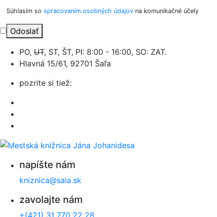
Súhlasím so
spracovaním osobných údajov
na komunikačné účely
Odoslať
PO,
UT
, ST, ŠT, PI: 8:00 - 16:00, SO: ZAT.
Hlavná 15/61, 92701 Šaľa
pozrite si tiež:
napíšte nám
kniznica@sala.sk
zavolajte nám
+(421) 31 770 22 28