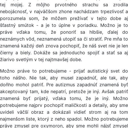
tej mojej. Z môjho prvotného strachu sa zrodila
nebojácnosť, v najväčšom zhone nachádzam trpezlivosť a
porozumela som, že môžem prežívať v tejto dobe aj
šťastný smútok - a je to úplne v poriadku. Možno je to
práve vďaka tomu, že ponoriť sa hlbšie, ďalej do
neznámych vôd, neznamená utopiť sa či stratiť. Pre mňa to
znamená každý deň znova pochopiť, že náš svet nie je len
čierny a biely. Dokáže sa jednoducho spojiť a stať sa aj
žiarivo svetlým v tej najtmavšej dobe.
Možno práve to potrebujeme - prijať autistický svet do
toho nášho. Nie tak, aby musel zapadnúť, ale tak, aby
doňho mohol patriť. Pre autizmus zapadnúť znamená byť
akceptovaný tam, kde nepatrí, pretože je iný. Avšak patriť
znamená byť prijatý, vďaka tomu, že je iný. Možno
potrebujeme najprv pochopiť maličkosti a detaily, aby sme
uvideli väčší obraz a dokázali vidieť strom aj na tom
najmenšom liste, ktorý z neho spadol. Možno potrebujeme
práve zmysel pre oxymoron, aby sme mohli nájsť zmysel