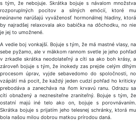
s tým, že nebojuje. Skrátka bojuje s návalom množstva
rozporuplných pocitov a silných emócií, ktoré mu
neúnavne narúšajú vyváženosť hormonálnej hladiny, ktorá
by najradšej relaxovala ako babička na dôchodku, no nie
je jej to umožnené.
A vedie boj vonkajší. Bojuje s tým, že má mastné vlasy, na
sebe pyžamo, ale v mäkkom rannom svetle je jeho pohľad
v zrkadle skrátka neodolateľný a cíti sa ako boh krásy, a
zároveň bojuje s tým, že inokedy zas prejde celým dlhým
procesom úprav, vyjde sebavedomo do spoločnosti, no
vzápätí má pocit, že každý jeden cudzí pohľad ho kriticky
prebodáva a zanecháva na ňom krvavú ranu. Odrazu sa
cíti obnažený a neznesiteľne zraniteľný. Bojuje s tým, že
ostatní majú iné telo ako on, bojuje s porovnávaním.
Skrátka bojuje s prijatím jeho telesnej schránky, ktorá mu
bola našou milou dobrou matkou prírodou daná.