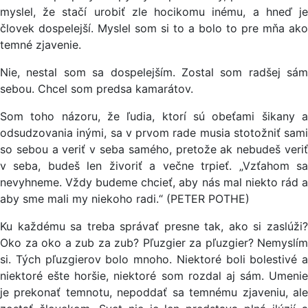
myslel, že stačí urobiť zle hocikomu inému, a hneď je
človek dospelejší. Myslel som si to a bolo to pre mňa ako
temné zjavenie.
Nie, nestal som sa dospelejším. Zostal som radšej sám
sebou. Chcel som predsa kamarátov.
Som toho názoru, že ľudia, ktorí sú obeťami šikany a
odsudzovania inými, sa v prvom rade musia stotožniť sami
so sebou a veriť v seba samého, pretože ak nebudeš veriť
v seba, budeš len živoriť a večne trpieť. „Vzťahom sa
nevyhneme. Vždy budeme chcieť, aby nás mal niekto rád a
aby sme mali my niekoho radi.“ (PETER POTHE)
Ku každému sa treba správať presne tak, ako si zaslúži?
Oko za oko a zub za zub? Pľuzgier za pľuzgier? Nemyslím
si. Tých pľuzgierov bolo mnoho. Niektoré boli bolestivé a
niektoré ešte horšie, niektoré som rozdal aj sám. Umenie
je prekonať temnotu, nepoddať sa temnému zjaveniu, ale