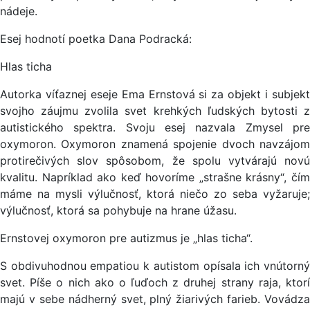
nádeje.
Esej hodnotí poetka Dana Podracká:
Hlas ticha
Autorka víťaznej eseje Ema Ernstová si za objekt i subjekt
svojho záujmu zvolila svet krehkých ľudských bytosti z
autistického spektra. Svoju esej nazvala Zmysel pre
oxymoron. Oxymoron znamená spojenie dvoch navzájom
protirečivých slov spôsobom, že spolu vytvárajú novú
kvalitu. Napríklad ako keď hovoríme „strašne krásny“, čím
máme na mysli výlučnosť, ktorá niečo zo seba vyžaruje;
výlučnosť, ktorá sa pohybuje na hrane úžasu.
Ernstovej oxymoron pre autizmus je „hlas ticha“.
S obdivuhodnou empatiou k autistom opísala ich vnútorný
svet. Píše o nich ako o ľuďoch z druhej strany raja, ktorí
majú v sebe nádherný svet, plný žiarivých farieb. Vovádza