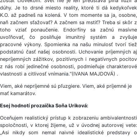
zostať človekom. Svet nie je len predstava plná ilúzií a
dúhy. Je to drsné miesto reality, ktoré ti dá kedykoľvek
K.O. až padneš na kolená. V tom momente sa ja, osobne,
naň začnem sťažovať? A začnem sa mstiť? Treba si skôr z
toho vziať ponaučenie. Endorfíny sa začnú masívne
uvoľňovať, čo posilňuje imunitný systém a zvyšuje
pracovné výkony. Spomienka na našu minulosť tvorí tiež
podstatnú časť našej osobnosti. Uchovanie príjemných aj
nepríjemných zážitkov, pozitívnych i negatívnych pocitov
z nás robí jedinečné osobnosti, podmieňuje charakterové
vlastnosti a citlivosť vnímania.“(IVANA MAJDOVÁ) .
Viem, aké nepríjemné sú pľuzgiere. Viem, aké príjemné je
mať kamarátov.
Esej hodnotí prozaička Soňa Uriková:
Oceňujem realistický prístup k zobrazeniu ambivalentnosti
spoločnosti, v ktorej žijeme, už v úvodnej autorovej vete:
„Asi nikdy som nemal naivné idealistické predstavy o