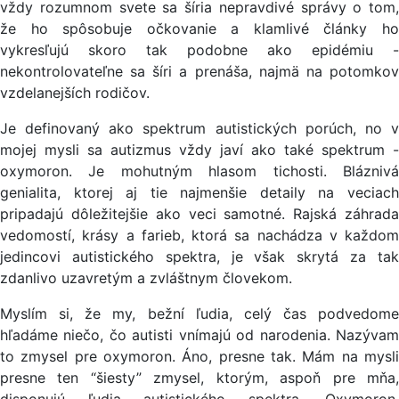
vždy rozumnom svete sa šíria nepravdivé správy o tom,
že ho spôsobuje očkovanie a klamlivé články ho
vykresľujú skoro tak podobne ako epidémiu -
nekontrolovateľne sa šíri a prenáša, najmä na potomkov
vzdelanejších rodičov.
Je definovaný ako spektrum autistických porúch, no v
mojej mysli sa autizmus vždy javí ako také spektrum -
oxymoron. Je mohutným hlasom tichosti. Bláznivá
genialita, ktorej aj tie najmenšie detaily na veciach
pripadajú dôležitejšie ako veci samotné. Rajská záhrada
vedomostí, krásy a farieb, ktorá sa nachádza v každom
jedincovi autistického spektra, je však skrytá za tak
zdanlivo uzavretým a zvláštnym človekom.
Myslím si, že my, bežní ľudia, celý čas podvedome
hľadáme niečo, čo autisti vnímajú od narodenia. Nazývam
to zmysel pre oxymoron. Áno, presne tak. Mám na mysli
presne ten “šiesty” zmysel, ktorým, aspoň pre mňa,