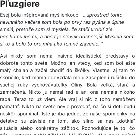
Pľuzgiere
Esej bola inšpirovaná myšlienkou:: " ...
uprostred tohto
nevinného večera som bola po prvý raz pyšná a úplne
smelá, pretože som si myslela, že stačí urobiť zle
hocikomu inému, a hneď je človek dospelejší. Myslela som
si to a bolo to pre mňa ako temné zjavenie. "
Asi nikdy som nemal naivné idealistické predstavy o
dobrote tohto sveta. Možno len vtedy, keď som bol ešte
malý chalan a začal chodiť do škôlky. Vlastne, aj tam to
skončilo, keď mama odovzdala moju zasoplenú ručičku do
suchej ruky vychovávateľky Oliny. Bola veľká, stará a
zamračená. Nikto ju nemal rád a ani ona nemala nikoho
rada. Teraz to už viem. Ale vraj si nič z toho nemôžem
pamätať. Nikto na svete nevie povedať, na čo si deti budú
neskôr spomínať. Isté je iba jedno, že naše spomienky na
detstvo sú závislé na tom, ako silno sa nás „dotkla“
situácia alebo konkrétny zážitok. Rozhodujúce je to, čo