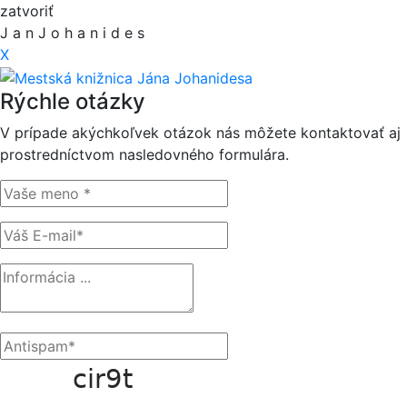
zatvoriť
J
a
n
J
o
h
a
n
i
d
e
s
X
Rýchle otázky
V prípade akýchkoľvek otázok nás môžete kontaktovať aj
prostredníctvom nasledovného formulára.