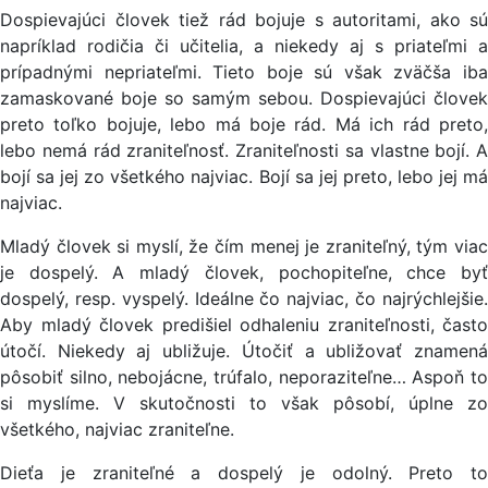
Dospievajúci človek tiež rád bojuje s autoritami, ako sú
napríklad rodičia či učitelia, a niekedy aj s priateľmi a
prípadnými nepriateľmi. Tieto boje sú však zväčša iba
zamaskované boje so samým sebou. Dospievajúci človek
preto toľko bojuje, lebo má boje rád. Má ich rád preto,
lebo nemá rád zraniteľnosť. Zraniteľnosti sa vlastne bojí. A
bojí sa jej zo všetkého najviac. Bojí sa jej preto, lebo jej má
najviac.
Mladý človek si myslí, že čím menej je zraniteľný, tým viac
je dospelý. A mladý človek, pochopiteľne, chce byť
dospelý, resp. vyspelý. Ideálne čo najviac, čo najrýchlejšie.
Aby mladý človek predišiel odhaleniu zraniteľnosti, často
útočí. Niekedy aj ubližuje. Útočiť a ubližovať znamená
pôsobiť silno, nebojácne, trúfalo, neporaziteľne… Aspoň to
si myslíme. V skutočnosti to však pôsobí, úplne zo
všetkého, najviac zraniteľne.
Dieťa je zraniteľné a dospelý je odolný. Preto to