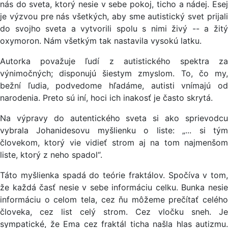
nás do sveta, ktorý nesie v sebe pokoj, ticho a nádej. Esej
je výzvou pre nás všetkých, aby sme autistický svet prijali
do svojho sveta a vytvorili spolu s nimi živý -- a žitý
oxymoron. Nám všetkým tak nastavila vysokú latku.
Autorka považuje ľudí z autistického spektra za
výnimočných; disponujú šiestym zmyslom. To, čo my,
bežní ľudia, podvedome hľadáme, autisti vnímajú od
narodenia. Preto sú iní, hoci ich inakosť je často skrytá.
Na výpravy do autentického sveta si ako sprievodcu
vybrala Johanidesovu myšlienku o liste: „... si tým
človekom, ktorý vie vidieť strom aj na tom najmenšom
liste, ktorý z neho spadol“.
Táto myšlienka spadá do teórie fraktálov. Spočíva v tom,
že každá časť nesie v sebe informáciu celku. Bunka nesie
informáciu o celom tela, cez ňu môžeme prečítať celého
človeka, cez list celý strom. Cez vločku sneh. Je
sympatické, že Ema cez fraktál ticha našla hlas autizmu.