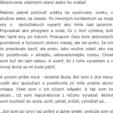
šikanovanie vlastnými silami alebo ho znášať.
Nebolo pekné počúvať urážky na vyučovaní, vonku, v
družine alebo na obede. Po mnohých incidentoch sa moje
sny o spolužiakoch vyparili ako hmla nad jazerom.
Popraskali ako pľuzgiere a voda, čo z nich vytiekla, boli
len tajné slzy po kútoch. Postupom času bolo jedovatých
poznámok a fyzických útokov menej, ale nie preto, že ich
to prestávalo baviť, ale preto, lebo možno videli, ako ma
to posilňovalo v silnejšiu, sebavedomejšiu osobu. Chcel
som byť len sám sebou. A uveriť, že z toho vyrastiem a v
novej škole sa mi bude páčiť.
A potom prišla nová - stredná škola. Bol som o dve hlavy
vyšší ako spolužiaci a posilňovňa zo mňa urobila skoro
chlapa. Videl som v ich očiach rešpekt. A tak som to
skúsil... Už som nepotreboval z ničoho vyrastať. Mohol
som buchnúť do stola, sotiť, udrieť, kričať, vyhrážať sa...
...bol som po prvý raz pyšný a úplne smelý, pretože som si