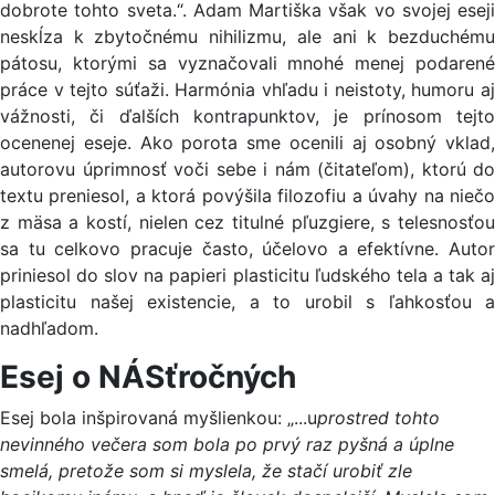
dobrote tohto sveta.“. Adam Martiška však vo svojej eseji
neskĺza k zbytočnému nihilizmu, ale ani k bezduchému
pátosu, ktorými sa vyznačovali mnohé menej podarené
práce v tejto súťaži. Harmónia vhľadu i neistoty, humoru aj
vážnosti, či ďalších kontrapunktov, je prínosom tejto
ocenenej eseje. Ako porota sme ocenili aj osobný vklad,
autorovu úprimnosť voči sebe i nám (čitateľom), ktorú do
textu preniesol, a ktorá povýšila filozofiu a úvahy na niečo
z mäsa a kostí, nielen cez titulné pľuzgiere, s telesnosťou
sa tu celkovo pracuje často, účelovo a efektívne. Autor
priniesol do slov na papieri plasticitu ľudského tela a tak aj
plasticitu našej existencie, a to urobil s ľahkosťou a
nadhľadom.
Esej o NÁSťročných
Esej bola inšpirovaná myšlienkou: „...u
prostred tohto
nevinného večera som bola po prvý raz pyšná a úplne
smelá, pretože som si myslela, že stačí urobiť zle