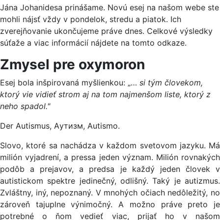
Jána Johanidesa prinášame. Novú esej na našom webe ste
mohli nájsť vždy v pondelok, stredu a piatok. Ich
zverejňovanie ukončujeme práve dnes. Celkové výsledky
súťaže a viac informácií nájdete na tomto odkaze.
Zmysel pre oxymoron
Esej bola inšpirovaná myšlienkou: „…
si tým človekom,
ktorý vie vidieť strom aj na tom najmenšom liste, ktorý z
neho spadol."
Der Autismus, Aутизм, Autismo.
Slovo, ktoré sa nachádza v každom svetovom jazyku. Má
milión vyjadrení, a pressa jeden význam. Milión rovnakých
podôb a prejavov, a predsa je každý jeden človek v
autistickom spektre jedinečný, odlišný. Taký je autizmus.
Zvláštny, iný, nepoznaný. V mnohých očiach nedôležitý, no
zároveň tajuplne výnimočný. A možno práve preto je
potrebné o ňom vedieť viac, prijať ho v našom