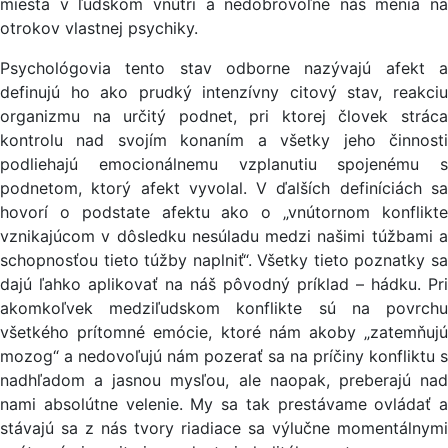
miesta v ľudskom vnútri a nedobrovoľne nás menia na
otrokov vlastnej psychiky.
Psychológovia tento stav odborne nazývajú afekt a
definujú ho ako prudký intenzívny citový stav, reakciu
organizmu na určitý podnet, pri ktorej človek stráca
kontrolu nad svojím konaním a všetky jeho činnosti
podliehajú emocionálnemu vzplanutiu spojenému s
podnetom, ktorý afekt vyvolal. V ďalších definíciách sa
hovorí o podstate afektu ako o „vnútornom konflikte
vznikajúcom v dôsledku nesúladu medzi našimi túžbami a
schopnosťou tieto túžby naplniť“. Všetky tieto poznatky sa
dajú ľahko aplikovať na náš pôvodný príklad – hádku. Pri
akomkoľvek medziľudskom konflikte sú na povrchu
všetkého prítomné emócie, ktoré nám akoby „zatemňujú
mozog“ a nedovoľujú nám pozerať sa na príčiny konfliktu s
nadhľadom a jasnou mysľou, ale naopak, preberajú nad
nami absolútne velenie. My sa tak prestávame ovládať a
stávajú sa z nás tvory riadiace sa výlučne momentálnymi