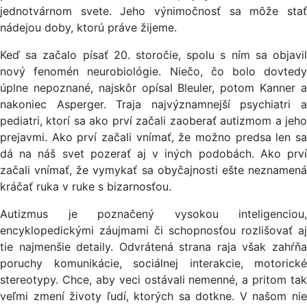
jednotvárnom svete. Jeho výnimočnosť sa môže stať
nádejou doby, ktorú práve žijeme.
Keď sa začalo písať 20. storočie, spolu s ním sa objavil
nový fenomén neurobiológie. Niečo, čo bolo dovtedy
úplne nepoznané, najskôr opísal Bleuler, potom Kanner a
nakoniec Asperger. Traja najvýznamnejší psychiatri a
pediatri, ktorí sa ako prví začali zaoberať autizmom a jeho
prejavmi. Ako prví začali vnímať, že možno predsa len sa
dá na náš svet pozerať aj v iných podobách. Ako prví
začali vnímať, že vymykať sa obyčajnosti ešte neznamená
kráčať ruka v ruke s bizarnosťou.
Autizmus je poznačený vysokou inteligenciou,
encyklopedickými záujmami či schopnosťou rozlišovať aj
tie najmenšie detaily. Odvrátená strana raja však zahŕňa
poruchy komunikácie, sociálnej interakcie, motorické
stereotypy. Chce, aby veci ostávali nemenné, a pritom tak
veľmi zmení životy ľudí, ktorých sa dotkne. V našom nie