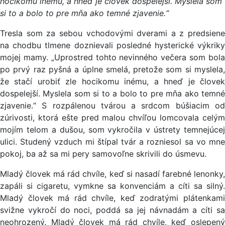
hocikomu inému, a hneď je človek dospelejší. Myslela som
si to a bolo to pre mňa ako temné zjavenie.“
Tresla som za sebou vchodovými dverami a z predsiene
na chodbu tlmene doznievali posledné hysterické výkriky
mojej mamy. „Uprostred tohto nevinného večera som bola
po prvý raz pyšná a úplne smelá, pretože som si myslela,
že stačí urobiť zle hocikomu inému, a hneď je človek
dospelejší. Myslela som si to a bolo to pre mňa ako temné
zjavenie.“ S rozpálenou tvárou a srdcom búšiacim od
zúrivosti, ktorá ešte pred malou chvíľou lomcovala celým
mojím telom a dušou, som vykročila v ústrety temnejúcej
ulici. Studený vzduch mi štípal tvár a rozniesol sa vo mne
pokoj, ba až sa mi pery samovoľne skrivili do úsmevu.
Mladý človek má rád chvíle, keď si nasadí farebné lenonky,
zapáli si cigaretu, vymkne sa konvenciám a cíti sa silný.
Mladý človek má rád chvíle, keď zodratými plátenkami
svižne vykročí do noci, poddá sa jej návnadám a cíti sa
neohrozený. Mladý človek má rád chvíle, keď oslepený