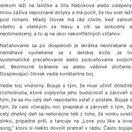
slnkom leží na lavičke a číta Nabokova alebo oslepený
tmou zažíva nepoznané dotyky a má pocit, že mu svet leží
pod nohami. Mladý človek má rád chvíle, keď zahodí
všetko a všetkých za hlavu a cíti sa slobodný a
neobmedzený, a to aj na úkor nekonfliktných vzťahov.
Načahovanie sa po dospelosti je skrátka neohrabané a
namáhavé vyvliekanie sa z detskej kože. Je to
systematické preceňovanie alebo podceňovanie svojich
síl. Bezmocné bránenie sa alebo vášnivé útočenie.
Dospievajúci človek vedie konštantne boj.
Vedie boj vnútorný. Bojuje s tým, že musí učiniť dôležité
rozhodnutia, ktoré ovplyvnia jeho budúcnosť a zároveň s
tým, že sa mu celý deň nepodarilo vstať z postele. Bojuje s
tým, že celú včerajšiu noc preplakal a zároveň s tým, že
celý dnešný deň sa nehorázne teší z toho, že vonku svieti
slnko, prípadne prší, a tancuje na „Love you like a love
song,“ ktorú si niekto dovolil prehrať v rádiu. Často bojuje