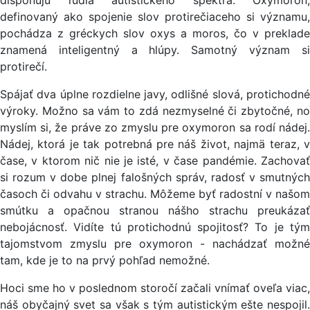
disponujú ľudia autistického spektra. Oxymoron,
definovaný ako spojenie slov protirečiaceho si významu,
pochádza z gréckych slov oxys a moros, čo v preklade
znamená inteligentný a hlúpy. Samotný význam si
protirečí.
Spájať dva úplne rozdielne javy, odlišné slová, protichodné
výroky. Možno sa vám to zdá nezmyselné či zbytočné, no
myslím si, že práve zo zmyslu pre oxymoron sa rodí nádej.
Nádej, ktorá je tak potrebná pre náš život, najmä teraz, v
čase, v ktorom nič nie je isté, v čase pandémie. Zachovať
si rozum v dobe plnej falošných správ, radosť v smutných
časoch či odvahu v strachu. Môžeme byť radostní v našom
smútku a opačnou stranou nášho strachu preukázať
nebojácnosť. Vidíte tú protichodnú spojitosť? To je tým
tajomstvom zmyslu pre oxymoron - nachádzať možné
tam, kde je to na prvý pohľad nemožné.
Hoci sme ho v poslednom storočí začali vnímať oveľa viac,
náš obyčajný svet sa však s tým autistickým ešte nespojil.