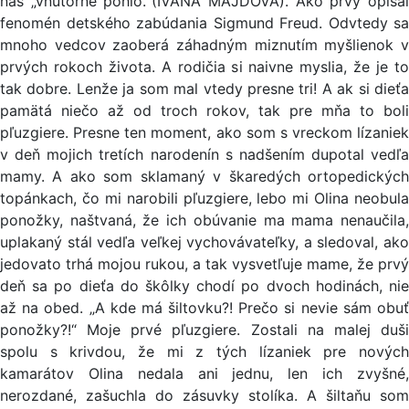
nás „vnútorne pohlo.“(IVANA MAJDOVÁ). Ako prvý opísal
fenomén detského zabúdania Sigmund Freud. Odvtedy sa
mnoho vedcov zaoberá záhadným miznutím myšlienok v
prvých rokoch života. A rodičia si naivne myslia, že je to
tak dobre. Lenže ja som mal vtedy presne tri! A ak si dieťa
pamätá niečo až od troch rokov, tak pre mňa to boli
pľuzgiere. Presne ten moment, ako som s vreckom lízaniek
v deň mojich tretích narodenín s nadšením dupotal vedľa
mamy. A ako som sklamaný v škaredých ortopedických
topánkach, čo mi narobili pľuzgiere, lebo mi Olina neobula
ponožky, naštvaná, že ich obúvanie ma mama nenaučila,
uplakaný stál vedľa veľkej vychovávateľky, a sledoval, ako
jedovato trhá mojou rukou, a tak vysvetľuje mame, že prvý
deň sa po dieťa do škôlky chodí po dvoch hodinách, nie
až na obed. „A kde má šiltovku?! Prečo si nevie sám obuť
ponožky?!“ Moje prvé pľuzgiere. Zostali na malej duši
spolu s krivdou, že mi z tých lízaniek pre nových
kamarátov Olina nedala ani jednu, len ich zvyšné,
nerozdané, zašuchla do zásuvky stolíka. A šiltaňu som