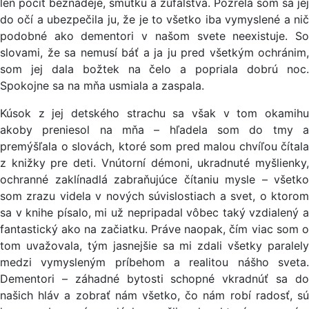
len pocit beznádeje, smútku a zúfalstva. Pozrela som sa jej
do očí a ubezpečila ju, že je to všetko iba vymyslené a nič
podobné ako dementori v našom svete neexistuje. So
slovami, že sa nemusí báť a ja ju pred všetkým ochránim,
som jej dala božtek na čelo a popriala dobrú noc.
Spokojne sa na mňa usmiala a zaspala.
Kúsok z jej detského strachu sa však v tom okamihu
akoby preniesol na mňa – hľadela som do tmy a
premýšľala o slovách, ktoré som pred malou chvíľou čítala
z knižky pre deti. Vnútorní démoni, ukradnuté myšlienky,
ochranné zaklínadlá zabraňujúce čítaniu mysle – všetko
som zrazu videla v nových súvislostiach a svet, o ktorom
sa v knihe písalo, mi už nepripadal vôbec taký vzdialený a
fantastický ako na začiatku. Práve naopak, čím viac som o
tom uvažovala, tým jasnejšie sa mi zdali všetky paralely
medzi vymysleným príbehom a realitou nášho sveta.
Dementori – záhadné bytosti schopné vkradnúť sa do
našich hláv a zobrať nám všetko, čo nám robí radosť, sú