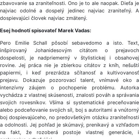
zbavovanie sa zraniteľnosti. Ono je to ale naopak. Dieťa je
najviac odolné a dospelý jedinec najviac zraniteľný. A
dospievajúci človek najviac zmätený.
Esej hodnotí spisovateľ Marek Vadas:
Pero Emilie Schall pôsobí sebavedomo a isto. Text,
inšpirovaný Johanidesovým citátom o prejavoch
dospelosti, je nadpriemerný v štylistickej i obsahovej
rovine. Jej práca nie je zbierkou citátov z kníh, nešuští
papiermi, i keď prezrádza sčítanosť a kultivovanosť
prejavu. Dokazuje pozorovací talent, vnímavé oko a
intenzívny záujem o pochopenie problému. Autorka
vychádza z vlastnej skúsenosti, znalosti pováh a správania
svojich rovesníkov. Všíma si systematické preceňovanie
alebo podceňovanie svojich síl, boj s autoritami a vnútorný
boj dospievajúceho, no predovšetkým otázku zraniteľnosti
a odolnosti. Jej pohľad je skúmavý, prenikavý a vzhľadom
na fakt, že rozoberá postoje vlastnej generácie, i