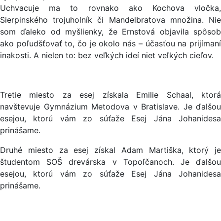
Uchvacuje ma to rovnako ako Kochova vločka,
Sierpinského trojuholník či Mandelbratova množina. Nie
som ďaleko od myšlienky, že Ernstová objavila spôsob
ako poľudšťovať to, čo je okolo nás – účasťou na prijímaní
inakosti. A nielen to: bez veľkých ideí niet veľkých cieľov.
Tretie miesto za esej získala Emilie Schaal, ktorá
navštevuje Gymnázium Metodova v Bratislave. Je ďalšou
esejou, ktorú vám zo súťaže Esej Jána Johanidesa
prinášame.
Druhé miesto za esej získal Adam Martiška, ktorý je
študentom SOŠ drevárska v Topoľčanoch. Je ďalšou
esejou, ktorú vám zo súťaže Esej Jána Johanidesa
prinášame.