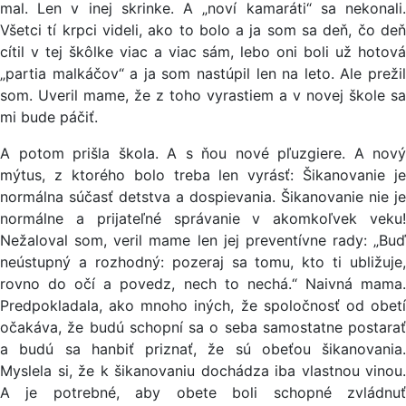
mal. Len v inej skrinke. A „noví kamaráti“ sa nekonali.
Všetci tí krpci videli, ako to bolo a ja som sa deň, čo deň
cítil v tej škôlke viac a viac sám, lebo oni boli už hotová
„partia malkáčov“ a ja som nastúpil len na leto. Ale prežil
som. Uveril mame, že z toho vyrastiem a v novej škole sa
mi bude páčiť.
A potom prišla škola. A s ňou nové pľuzgiere. A nový
mýtus, z ktorého bolo treba len vyrásť: Šikanovanie je
normálna súčasť detstva a dospievania. Šikanovanie nie je
normálne a prijateľné správanie v akomkoľvek veku!
Nežaloval som, veril mame len jej preventívne rady: „Buď
neústupný a rozhodný: pozeraj sa tomu, kto ti ubližuje,
rovno do očí a povedz, nech to nechá.“ Naivná mama.
Predpokladala, ako mnoho iných, že spoločnosť od obetí
očakáva, že budú schopní sa o seba samostatne postarať
a budú sa hanbiť priznať, že sú obeťou šikanovania.
Myslela si, že k šikanovaniu dochádza iba vlastnou vinou.
A je potrebné, aby obete boli schopné zvládnuť