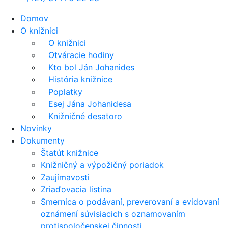
Domov
O knižnici
O knižnici
Otváracie hodiny
Kto bol Ján Johanides
História knižnice
Poplatky
Esej Jána Johanidesa
Knižničné desatoro
Novinky
Dokumenty
Štatút knižnice
Knižničný a výpožičný poriadok
Zaujímavosti
Zriaďovacia listina
Smernica o podávaní, preverovaní a evidovaní
oznámení súvisiacich s oznamovaním
protispoločenskej činnosti