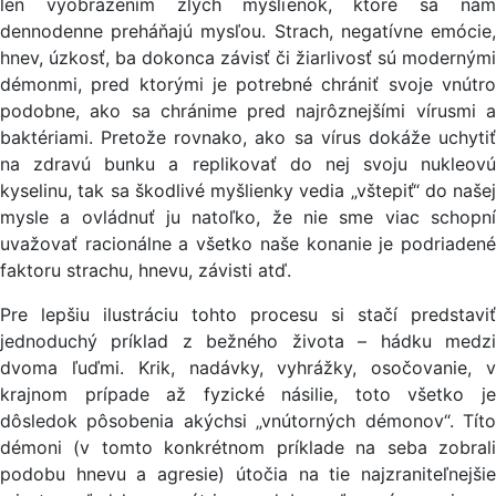
len vyobrazením zlých myšlienok, ktoré sa nám
dennodenne preháňajú mysľou. Strach, negatívne emócie,
hnev, úzkosť, ba dokonca závisť či žiarlivosť sú modernými
démonmi, pred ktorými je potrebné chrániť svoje vnútro
podobne, ako sa chránime pred najrôznejšími vírusmi a
baktériami. Pretože rovnako, ako sa vírus dokáže uchytiť
na zdravú bunku a replikovať do nej svoju nukleovú
kyselinu, tak sa škodlivé myšlienky vedia „vštepiť“ do našej
mysle a ovládnuť ju natoľko, že nie sme viac schopní
uvažovať racionálne a všetko naše konanie je podriadené
faktoru strachu, hnevu, závisti atď.
Pre lepšiu ilustráciu tohto procesu si stačí predstaviť
jednoduchý príklad z bežného života – hádku medzi
dvoma ľuďmi. Krik, nadávky, vyhrážky, osočovanie, v
krajnom prípade až fyzické násilie, toto všetko je
dôsledok pôsobenia akýchsi „vnútorných démonov“. Títo
démoni (v tomto konkrétnom príklade na seba zobrali
podobu hnevu a agresie) útočia na tie najzraniteľnejšie