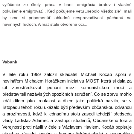
vylúčenie zo školy, práca v bani, emigrácia bratov i vlastné
pokušenie emigrovať... Keď počujeme vetu „nebolo všetko zlé“, mali
by sme si pripomenúť obludnú nespravodlivosť páchanú na
nevinných ľuďoch. A mať stále otvorené oči...
Vabank
V létě roku 1989 založil skladatel Michael Kocáb spolu s
novinářem Michalem Horáčkem iniciativu MOST, která si dala za
cíl zprostředkovat jednání mezi komunistickou mocí a
představiteli nezávislých opozičních sdružení. Co se zprvu mohlo
zdát dílem jako troufalost a dílem jako politická naivita, se v
listopadu téhož roku ukázalo býti především občanskou odvahou
a prozíravostí, když k jednacímu stolu zasedl tehdejší předseda
vlády Ladislav Adamec a zástupci studentů, Občanského fóra a
Verejnosti proti násilí v čele s Václavem Havlem. Kocáb popisuje
všechna zásadní jednání s komunistickými vládci, s generalitou