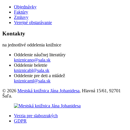
Objednávky
Faktúry
Zmluvy
Verejné obstarávanie
Kontakty
na jednotlivé oddelenia knižnice
Oddelenie náučnej literatúry
kniznicano@sala.sk
Oddelenie beletrie
kniznicabl@sala.sk
Oddelenie pre deti a mládež
kniznicaml@sala.sk
© 2026
Mestská knižnica Jána Johanidesa
, Hlavná 15/61, 92701
Šaľa.
Verzia pre slabozrakých
GDPR