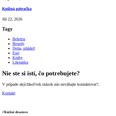
Knižná pátračka
Júl 22, 2026
Tagy
Beletria
Besedy
Detia, mládež
Esej
Knihy
Literatúra
Nie ste si istí,
čo potrebujete?
V prípade akýchkoľvek otázok nás neváhajte kontaktovať!.
Kontakt
//
Knižné desatoro