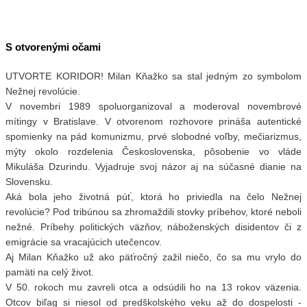
S otvorenými očami
UTVORTE KORIDOR! Milan Kňažko sa stal jedným zo symbolom
Nežnej revolúcie.
V novembri 1989 spoluorganizoval a moderoval novembrové
mítingy v Bratislave. V otvorenom rozhovore prináša autentické
spomienky na pád komunizmu, prvé slobodné voľby, mečiarizmus,
mýty okolo rozdelenia Československa, pôsobenie vo vláde
Mikuláša Dzurindu. Vyjadruje svoj názor aj na súčasné dianie na
Slovensku.
Aká bola jeho životná púť, ktorá ho priviedla na čelo Nežnej
revolúcie? Pod tribúnou sa zhromaždili stovky príbehov, ktoré neboli
nežné. Príbehy politických väzňov, náboženských disidentov či z
emigrácie sa vracajúcich utečencov.
Aj Milan Kňažko už ako päťročný zažil niečo, čo sa mu vrylo do
pamäti na celý život.
V 50. rokoch mu zavreli otca a odsúdili ho na 13 rokov väzenia.
Otcov biľag si niesol od predškolského veku až do dospelosti -