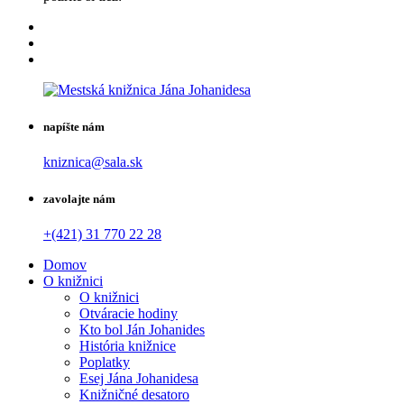
napíšte nám
kniznica@sala.sk
zavolajte nám
+(421) 31 770 22 28
Domov
O knižnici
O knižnici
Otváracie hodiny
Kto bol Ján Johanides
História knižnice
Poplatky
Esej Jána Johanidesa
Knižničné desatoro