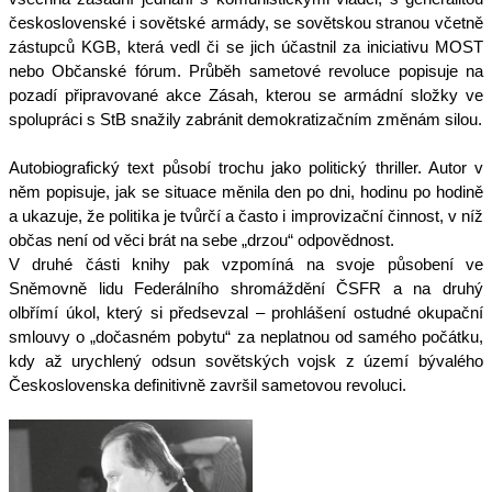
československé i sovětské armády, se sovětskou stranou včetně
zástupců KGB, která vedl či se jich účastnil za iniciativu MOST
nebo Občanské fórum. Průběh sametové revoluce popisuje na
pozadí připravované akce Zásah, kterou se armádní složky ve
spolupráci s StB snažily zabránit demokratizačním změnám silou.
Autobiografický text působí trochu jako politický thriller. Autor v
něm popisuje, jak se situace měnila den po dni, hodinu po hodině
a ukazuje, že politika je tvůrčí a často i improvizační činnost, v níž
občas není od věci brát na sebe „drzou“ odpovědnost.
V druhé části knihy pak vzpomíná na svoje působení ve
Sněmovně lidu Federálního shromáždění ČSFR a na druhý
olbřímí úkol, který si předsevzal – prohlášení ostudné okupační
smlouvy o „dočasném pobytu“ za neplatnou od samého počátku,
kdy až urychlený odsun sovětských vojsk z území bývalého
Československa definitivně završil sametovou revoluci.