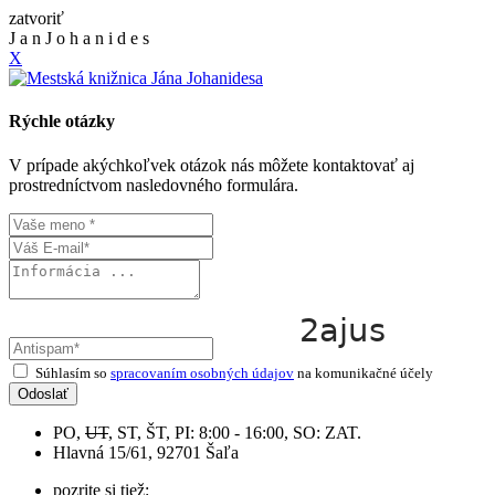
zatvoriť
J
a
n
J
o
h
a
n
i
d
e
s
X
Rýchle otázky
V prípade akýchkoľvek otázok nás môžete kontaktovať aj
prostredníctvom nasledovného formulára.
Súhlasím so
spracovaním osobných údajov
na komunikačné účely
Odoslať
PO,
UT
, ST, ŠT, PI: 8:00 - 16:00, SO: ZAT.
Hlavná 15/61, 92701 Šaľa
pozrite si tiež: