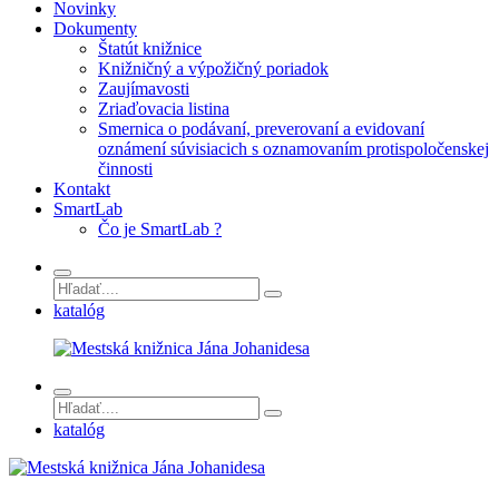
Novinky
Dokumenty
Štatút knižnice
Knižničný a výpožičný poriadok
Zaujímavosti
Zriaďovacia listina
Smernica o podávaní, preverovaní a evidovaní
oznámení súvisiacich s oznamovaním protispoločenskej
činnosti
Kontakt
SmartLab
Čo je SmartLab ?
katalóg
katalóg