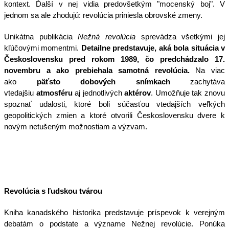
kontext. Ďalší v nej vidia predovšetkým "mocenský boj". V
jednom sa ale zhodujú: revolúcia priniesla obrovské zmeny.
Unikátna publikácia
Nežná revolúcia
sprevádza všetkými jej
kľúčovými momentmi.
Detailne predstavuje, aká bola situácia v
Československu pred rokom 1989, čo predchádzalo 17.
novembru a ako prebiehala samotná revolúcia.
Na viac
ako
päťsto dobových snímkach
zachytáva
vtedajšiu
atmosféru
aj jednotlivých
aktérov
. Umožňuje tak znovu
spoznať udalosti, ktoré boli súčasťou vtedajších veľkých
geopolitických zmien a ktoré otvorili Československu dvere k
novým netušeným možnostiam a výzvam.
Revolúcia s ľudskou tvárou
Kniha kanadského historika predstavuje príspevok k verejným
debatám o podstate a význame Nežnej revolúcie. Ponúka