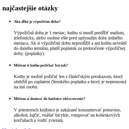
najčastejšie otázky
Aká dlhá je výpožičná doba?
Výpožičná doba je 1 mesiac, knihu si musíš predĺžiť mailom,
telefonicky, alebo osobne ešte pred uplynutím doby jedného
mesiaca. Ak si výpožičnú dobu nepredĺžiš a ani knihu nevrátiš
do daného termínu, platíš poplatok za prekročenie výpožičnej
doby. (poplatky).
Môžem si knihu požičiať len tak?
Knihy je možné požičať len s čitateľským preukazom, ktorý
obdržíš po zaplatení členského poplatku a ktorý je neprenosný
na inú osobu.
Môžem si doniesť do knižnice občerstvenie?
V priestoroch knižnice je zakázané konzumovať potraviny,
alkohol, fajčiť, vnášať bicykle, vstupovať na kolieskových
korčuliach a vodiť zvieratá.