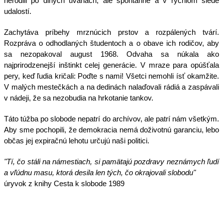
nerodili po dlhých úvahách, ale spontánne a v rýchlom slede
udalostí.
Zachytáva príbehy mrznúcich prstov a rozpálených tvárí.
Rozpráva o odhodlaných študentoch a o obave ich rodičov, aby
sa nezopakoval august 1968. Odvaha sa núkala ako
najprirodzenejší inštinkt celej generácie. V mraze para opúšťala
pery, keď ľudia kričali: Poďte s nami! Všetci nemohli ísť okamžite.
V malých mestečkách a na dedinách nalaďovali rádiá a zaspávali
v nádeji, že sa nezobudia na hrkotanie tankov.
Táto túžba po slobode nepatrí do archívov, ale patrí nám všetkým.
Aby sme pochopili, že demokracia nemá doživotnú garanciu, lebo
občas jej expiračnú lehotu určujú naši politici.
"Tí, čo stáli na námestiach, si pamätajú pozdravy neznámych ľudí
a vľúdnu masu, ktorá desila len tých, čo okrajovali slobodu"
úryvok z knihy Cesta k slobode 1989