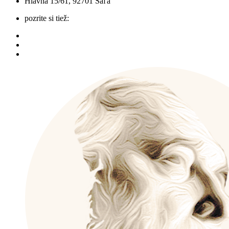
Hlavná 15/61, 92701 Šaľa
pozrite si tiež: