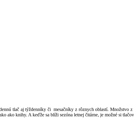
, dennú tlač aj týždenníky či mesačníky z rôznych oblastí. Množstvo 
o ako knihy. A keďže sa blíži sezóna letnej čitárne, je možné si tlačov