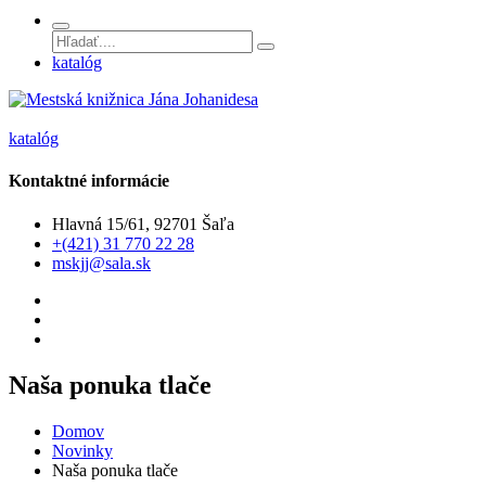
katalóg
katalóg
Kontaktné informácie
Hlavná 15/61, 92701 Šaľa
+(421) 31 770 22 28
mskjj@sala.sk
Naša ponuka tlače
Domov
Novinky
Naša ponuka tlače