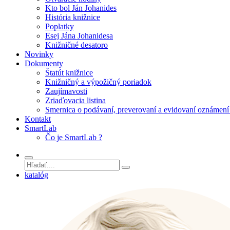
Kto bol Ján Johanides
História knižnice
Poplatky
Esej Jána Johanidesa
Knižničné desatoro
Novinky
Dokumenty
Štatút knižnice
Knižničný a výpožičný poriadok
Zaujímavosti
Zriaďovacia listina
Smernica o podávaní, preverovaní a evidovaní oznámení 
Kontakt
SmartLab
Čo je SmartLab ?
katalóg