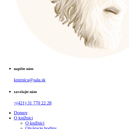
napíšte nám
kniznica@sala.sk
zavolajte nám
+(421) 31 770 22 28
Domov
O knižnici
O knižnici
Otváracie hodiny