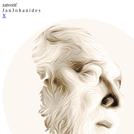
zatvoriť
J
a
n
J
o
h
a
n
i
d
e
s
X