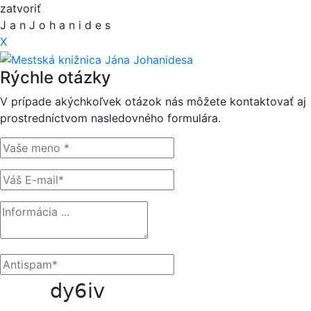
zatvoriť
J
a
n
J
o
h
a
n
i
d
e
s
X
Rýchle otázky
V prípade akýchkoľvek otázok nás môžete kontaktovať aj
prostredníctvom nasledovného formulára.