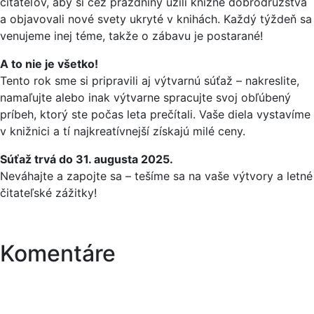
čitateľov, aby si cez prázdniny užili knižné dobrodružstvá
a objavovali nové svety ukryté v knihách. Každý týždeň sa
venujeme inej téme, takže o zábavu je postarané!
A to nie je všetko!
Tento rok sme si pripravili aj výtvarnú súťaž – nakreslite,
namaľujte alebo inak výtvarne spracujte svoj obľúbený
príbeh, ktorý ste počas leta prečítali. Vaše diela vystavíme
v knižnici a tí najkreatívnejší získajú milé ceny.
Súťaž trvá do 31. augusta 2025.
Neváhajte a zapojte sa – tešíme sa na vaše výtvory a letné
čitateľské zážitky!
Komentáre