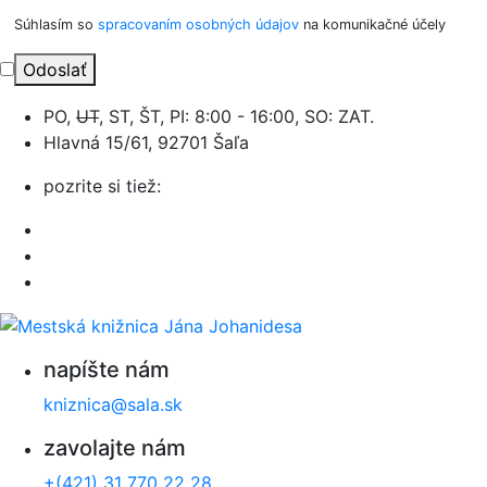
Súhlasím so
spracovaním osobných údajov
na komunikačné účely
Odoslať
PO,
UT
, ST, ŠT, PI: 8:00 - 16:00, SO: ZAT.
Hlavná 15/61, 92701 Šaľa
pozrite si tiež:
napíšte nám
kniznica@sala.sk
zavolajte nám
+(421) 31 770 22 28