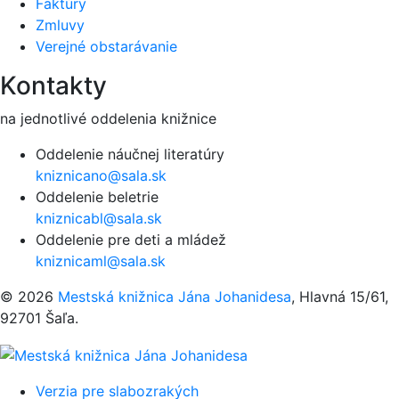
Faktúry
Zmluvy
Verejné obstarávanie
Kontakty
na jednotlivé oddelenia knižnice
Oddelenie náučnej literatúry
kniznicano@sala.sk
Oddelenie beletrie
kniznicabl@sala.sk
Oddelenie pre deti a mládež
kniznicaml@sala.sk
© 2026
Mestská knižnica Jána Johanidesa
, Hlavná 15/61,
92701 Šaľa.
Verzia pre slabozrakých