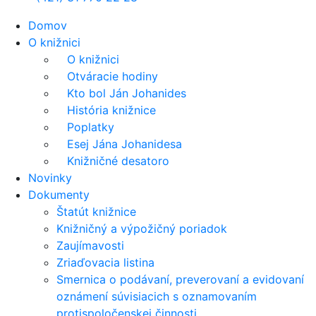
Domov
O knižnici
O knižnici
Otváracie hodiny
Kto bol Ján Johanides
História knižnice
Poplatky
Esej Jána Johanidesa
Knižničné desatoro
Novinky
Dokumenty
Štatút knižnice
Knižničný a výpožičný poriadok
Zaujímavosti
Zriaďovacia listina
Smernica o podávaní, preverovaní a evidovaní
oznámení súvisiacich s oznamovaním
protispoločenskej činnosti