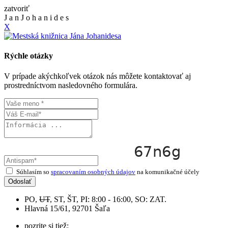
zatvoriť
J
a
n
J
o
h
a
n
i
d
e
s
X
Rýchle otázky
V prípade akýchkoľvek otázok nás môžete kontaktovať aj
prostredníctvom nasledovného formulára.
Súhlasím so
spracovaním osobných údajov
na komunikačné účely
Odoslať
PO,
UT
, ST, ŠT, PI: 8:00 - 16:00, SO: ZAT.
Hlavná 15/61, 92701 Šaľa
pozrite si tiež: