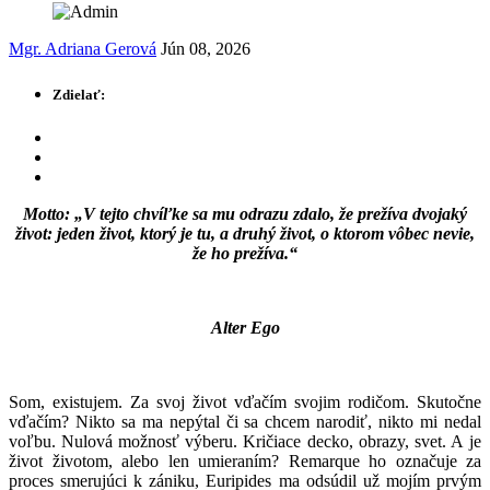
Mgr. Adriana Gerová
Jún 08, 2026
Zdielať:
Motto: „V tejto chvíľke sa mu odrazu zdalo, že prežíva dvojaký
život: jeden život, ktorý je tu, a druhý život, o ktorom vôbec nevie,
že ho prežíva.“
Alter Ego
Som, existujem. Za svoj život vďačím svojim rodičom. Skutočne
vďačím? Nikto sa ma nepýtal či sa chcem narodiť, nikto mi nedal
voľbu. Nulová možnosť výberu. Kričiace decko, obrazy, svet. A je
život životom, alebo len umieraním? Remarque ho označuje za
proces smerujúci k zániku, Euripides ma odsúdil už mojím prvým