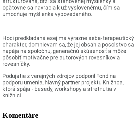
štruktúrovaná, drží sa stanovenej myšlienky a
opätovne sa navracia k už vyslovenému, čím sa
umocňuje myšlienka vypovedaného.
Hoci predkladaná esej má výrazne seba-terapeutický
charakter, domnievam sa, že jej obsah a posolstvo sa
napája na spoločnú, generačnú skúsenosť a môže
pôsobiť motivačne pre autorových rovesníkov a
rovesníčky.
Podujatie z verejných zdrojov podporil Fond na
podporu umenia, hlavný partner projektu Knižnca,
ktorá spája - besedy, workshopy a stretnutia v
knižnici.
Komentáre