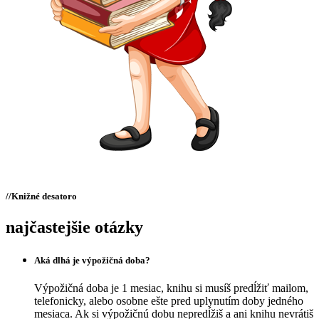
//
Knižné desatoro
najčastejšie otázky
Aká dlhá je výpožičná doba?
Výpožičná doba je 1 mesiac, knihu si musíš predĺžiť mailom,
telefonicky, alebo osobne ešte pred uplynutím doby jedného
mesiaca. Ak si výpožičnú dobu nepredĺžiš a ani knihu nevrátiš