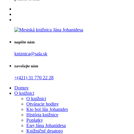
napíšte nám
kniznica@sala.sk
zavolajte nám
+(421) 31 770 22 28
Domov
O knižnici
O knižnici
Otváracie hodiny
Kto bol Ján Johanides
História knižnice
Poplatky
Esej Jána Johanidesa
Knižničné desatoro