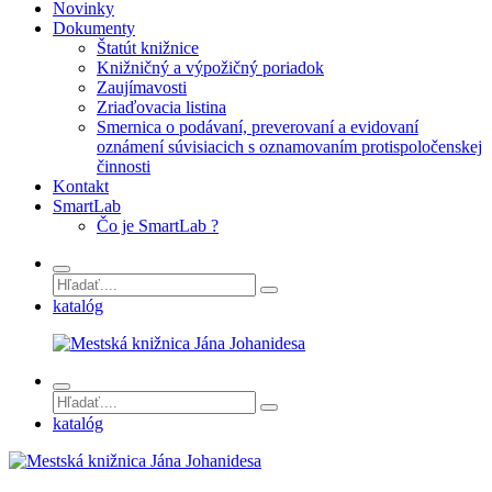
Novinky
Dokumenty
Štatút knižnice
Knižničný a výpožičný poriadok
Zaujímavosti
Zriaďovacia listina
Smernica o podávaní, preverovaní a evidovaní
oznámení súvisiacich s oznamovaním protispoločenskej
činnosti
Kontakt
SmartLab
Čo je SmartLab ?
katalóg
katalóg