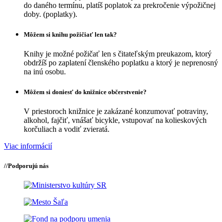
do daného termínu, platíš poplatok za prekročenie výpožičnej
doby. (poplatky).
Môžem si knihu požičiať len tak?
Knihy je možné požičať len s čitateľským preukazom, ktorý
obdržíš po zaplatení členského poplatku a ktorý je neprenosný
na inú osobu.
Môžem si doniesť do knižnice občerstvenie?
V priestoroch knižnice je zakázané konzumovať potraviny,
alkohol, fajčiť, vnášať bicykle, vstupovať na kolieskových
korčuliach a vodiť zvieratá.
Viac informácií
//
Podporujú nás