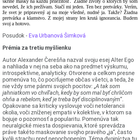
skrine masky na každú príležitosť. Žiadne životy o ktorých by som
nevedel, že ich prežívam. Stačí mi jeden. Ten bez pretvárky. Verím,
že svet je pripravený aj na moje všedné, nudné ja. Takže? Žiadna
pretvárka a klamstvo. Z mojej strany len krutá ignorancia. Budem
svoj a hotovo.
Posudok -
Eva Urbanová Šimková
Prémia za tretiu myšlienku
Autor Alexander Čerešňa nazval svoju esej Alter Ego
a nahliada v nej na seba ako na predmet výskumu,
introspektívne, analyticky. Otvorene a celkom presne
pomenúva to, čo pociťujeme občas všetci, a teda, že
nie vždy sme pánmi svojich pocitov: „
A tak som
jahniatkom vo chvíľach, kedy by som mal byť chrličom
ohňa a rebelom, keď je treba byť disciplinovaným
“.
Opakovane sa kriticky vyslovuje voči netolerancii
okolia, voči zníženej empatii v kolektíve, v ktorom sa
bojuje o pozornosť a popularitu. Pomenúva tak
neuralgické miesta dospievania, ktoré sprevádza
práve takéto maskovanie svojho pravého „ja“, často
kvôli strachu pred nepochopením. Téma dvojníctva tu