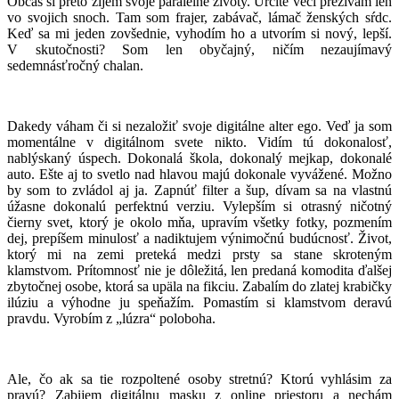
Občas si preto žijem svoje paralelné životy. Určité veci prežívam len
vo svojich snoch. Tam som frajer, zabávač, lámač ženských sŕdc.
Keď sa mi jeden zovšednie, vyhodím ho a utvorím si nový, lepší.
V skutočnosti? Som len obyčajný, ničím nezaujímavý
sedemnásťročný chalan.
Dakedy váham či si nezaložiť svoje digitálne alter ego. Veď ja som
momentálne v digitálnom svete nikto. Vidím tú dokonalosť,
nablýskaný úspech. Dokonalá škola, dokonalý mejkap, dokonalé
auto. Ešte aj to svetlo nad hlavou majú dokonale vyvážené. Možno
by som to zvládol aj ja. Zapnúť filter a šup, dívam sa na vlastnú
úžasne dokonalú perfektnú verziu. Vylepším si otrasný ničotný
čierny svet, ktorý je okolo mňa, upravím všetky fotky, pozmením
dej, prepíšem minulosť a nadiktujem výnimočnú budúcnosť. Život,
ktorý mi na zemi preteká medzi prsty sa stane skroteným
klamstvom. Prítomnosť nie je dôležitá, len predaná komodita ďalšej
zbytočnej osobe, ktorá sa upäla na fikciu. Zabalím do zlatej krabičky
ilúziu a výhodne ju speňažím. Pomastím si klamstvom deravú
pravdu. Vyrobím z „lúzra“ poloboha.
Ale, čo ak sa tie rozpoltené osoby stretnú? Ktorú vyhlásim za
pravú? Zabijem digitálnu masku z online priestoru a nechám