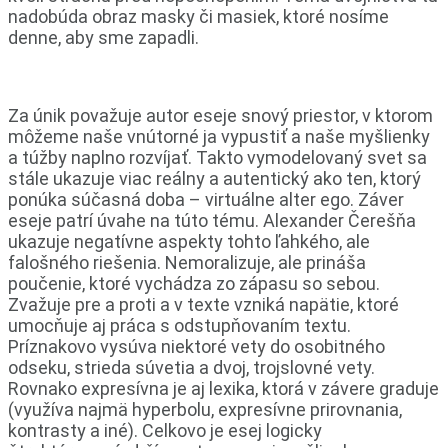
nadobúda obraz masky či masiek, ktoré nosíme
denne, aby sme zapadli.
Za únik považuje autor eseje snový priestor, v ktorom
môžeme naše vnútorné ja vypustiť a naše myšlienky
a túžby naplno rozvíjať. Takto vymodelovaný svet sa
stále ukazuje viac reálny a autentický ako ten, ktorý
ponúka súčasná doba – virtuálne alter ego. Záver
eseje patrí úvahe na túto tému. Alexander Čerešňa
ukazuje negatívne aspekty tohto ľahkého, ale
falošného riešenia. Nemoralizuje, ale prináša
poučenie, ktoré vychádza zo zápasu so sebou.
Zvažuje pre a proti a v texte vzniká napätie, ktoré
umocňuje aj práca s odstupňovaním textu.
Príznakovo vysúva niektoré vety do osobitného
odseku, strieda súvetia a dvoj, trojslovné vety.
Rovnako expresívna je aj lexika, ktorá v závere graduje
(využíva najmä hyperbolu, expresívne prirovnania,
kontrasty a iné). Celkovo je esej logicky