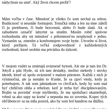
nádychom na smrť. Aký život chcem prežiť?
Mám voľbu v čase. Minulosť je všetko čo som nechal za sebou.
Budúcnosť si neustále formujem. Tenučká nitka a len na mne záleží
či ju pretrhnem, či bude bezcenná, alebo či bude zlatá. Ak si
zabudnem označiť labyrint sa stratím. Musím robiť správne
rozhodnutia aby mi minulosť s prítomnosťou nesplynuli v jedno.
Vymaním sa, zmením a konfrontujem svoje bytie. Utvorím si život,
ktorý prežijem. Tá veľká zodpovednosť z každodenných
rozhodnutí, ktoré urobím ma privádza do úzkosti.
V mojom vnútri sa zmietajú uväznené bytosti. Ale nie je tam len Dr.
Jekyll a pán Hyde, sú ich tam desiatky, možno niekedy i stovky
identít, ktoré sú spolu uväznené v malom priestore. Každá z nich je
výnimočná, ale ja nemám to šťastie, že sa zjaví vtedy, kedy ju
potrebujem. A tak som jahniatkom vo chvíľach, kedy by som mal
byť chrličom ohňa a rebelom. keď je treba byť disciplinovaným.
Bojím sa povedať svoje myšlienky, že ma spolužiaci ukameňujú,
vrhnú sa ako supy na korisť a nepustia ma zo zovretia. Kopec tých
obľúbencov sa na mňa pozerá, ako by som bol handrou na dlážku.