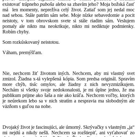
existovať trápneho
puboša
alebo sa zbavím jeho? Moja božská časť
má len momenty, neprežíva celý život. Zatiaľ som jej nedal moc
nad sebou. Stále patrím sám sebe. Moje nízke sebavedomie a pocit
neistoty, v tom obrovskom svete si stále riadim sám. Veslujem
pomaly ale nikto ma neokrikuje, nikto mi nediktuje podmienky.
Robím chyby.
Som rozkúskovaný neistotou.
Váham, premýšľam.
Nie, nechcem žiť životom iných. Nechcem, aby mi vlastný svet
zmizol. Žiadna x-tá vylepšená kópia. Som predsa originál. Spravím
more chýb, tisíc omylov, ale žiadny z nich nevyzmizíkujem.
Nechám si všetky svoje nedokonalosti, je mi úplne jedno, že ma
publikum prijme ako šaša a nie ako kráľa. Nechcem voľby, ktorých
je neúrekom lebo sa v nich stratím a nespravia ma slobodným ale
väzňom s guľou na nohe.
Dvojaký život je fascinujúci, ale úmorný. Skrývačky s vlastným „ja“
mi nejdú a nikdy nešli. Nechcem sa rozštiepiť, ani vyťahovať zo