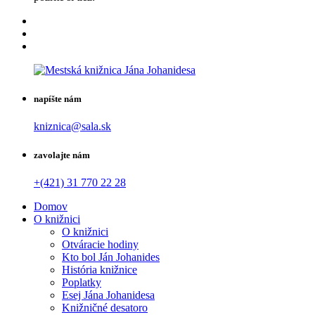
napíšte nám
kniznica@sala.sk
zavolajte nám
+(421) 31 770 22 28
Domov
O knižnici
O knižnici
Otváracie hodiny
Kto bol Ján Johanides
História knižnice
Poplatky
Esej Jána Johanidesa
Knižničné desatoro