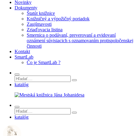
Novinky
Dokumenty
Štatút knižnice
Knižničný a výpožičný poriadok
Zaujímavosti
Zriaďovacia listina
Smernica o podávaní, preverovaní a evidovaní
oznámení súvisiacich s oznamovaním protispoločenskej
činnosti
Kontakt
SmartLab
Čo je SmartLab ?
katalóg
katalóg