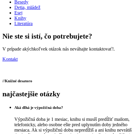
Besedy
Detia, mládež
Esej
Knihy
Literatúra
Nie ste si istí,
čo potrebujete?
V prípade akýchkoľvek otázok nás neváhajte kontaktovať!.
Kontakt
//
Knižné desatoro
najčastejšie otázky
Aká dlhá je výpožičná doba?
Výpožičná doba je 1 mesiac, knihu si musíš predĺžiť mailom,
telefonicky, alebo osobne ešte pred uplynutím doby jedného
mesiaca. Ak si výpožičnú dobu nepredĺžiš a ani knihu nevrátiš