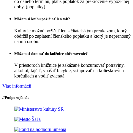
do daného termínu, platíš poplatok za prekročenie výpožičnej
doby. (poplatky).
Môžem si knihu požičiať len tak?
Knihy je možné požičať len s čitateľským preukazom, ktorý
obdržíš po zaplatení členského poplatku a ktorý je neprenosný
na inú osobu.
Môžem si doniesť do knižnice občerstvenie?
V priestoroch knižnice je zakázané konzumovať potraviny,
alkohol, fajčiť, vnášať bicykle, vstupovať na kolieskových
korčuliach a vodiť zvieratá.
Viac informácií
//
Podporujú nás