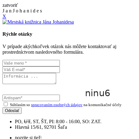
zatvoriť
J
a
n
J
o
h
a
n
i
d
e
s
X
Rýchle otázky
V prípade akýchkoľvek otázok nás môžete kontaktovať aj
prostredníctvom nasledovného formulára.
Súhlasím so
spracovaním osobných údajov
na komunikačné účely
Odoslať
PO,
UT
, ST, ŠT, PI: 8:00 - 16:00, SO: ZAT.
Hlavná 15/61, 92701 Šaľa
pozrite si tiež: