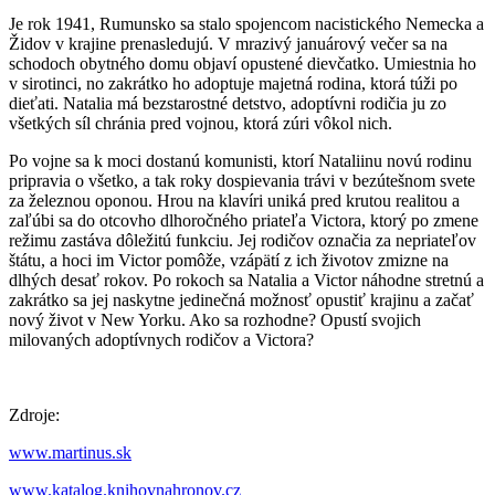
Je rok 1941, Rumunsko sa stalo spojencom nacistického Nemecka a
Židov v krajine prenasledujú. V mrazivý januárový večer sa na
schodoch obytného domu objaví opustené dievčatko. Umiestnia ho
v sirotinci, no zakrátko ho adoptuje majetná rodina, ktorá túži po
dieťati. Natalia má bezstarostné detstvo, adoptívni rodičia ju zo
všetkých síl chránia pred vojnou, ktorá zúri vôkol nich.
Po vojne sa k moci dostanú komunisti, ktorí Nataliinu novú rodinu
pripravia o všetko, a tak roky dospievania trávi v bezútešnom svete
za železnou oponou. Hrou na klavíri uniká pred krutou realitou a
zaľúbi sa do otcovho dlhoročného priateľa Victora, ktorý po zmene
režimu zastáva dôležitú funkciu. Jej rodičov označia za nepriateľov
štátu, a hoci im Victor pomôže, vzápätí z ich životov zmizne na
dlhých desať rokov. Po rokoch sa Natalia a Victor náhodne stretnú a
zakrátko sa jej naskytne jedinečná možnosť opustiť krajinu a začať
nový život v New Yorku. Ako sa rozhodne? Opustí svojich
milovaných adoptívnych rodičov a Victora?
Zdroje:
www.martinus.sk
www.katalog.knihovnahronov.cz