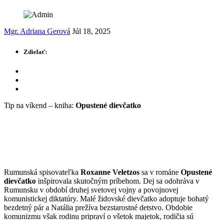
Mgr. Adriana Gerová
Júl 18, 2025
Zdielať:
Tip na víkend – kniha:
Opustené dievčatko
Rumunská spisovateľka
Roxanne Veletzos
sa v románe
Opustené
dievčatko
inšpirovala skutočným príbehom. Dej sa odohráva v
Rumunsku v období druhej svetovej vojny a povojnovej
komunistickej diktatúry. Malé židovské dievčatko adoptuje bohatý
bezdetný pár a Natália prežíva bezstarostné detstvo. Obdobie
komunizmu však rodinu pripraví o všetok majetok, rodičia sú