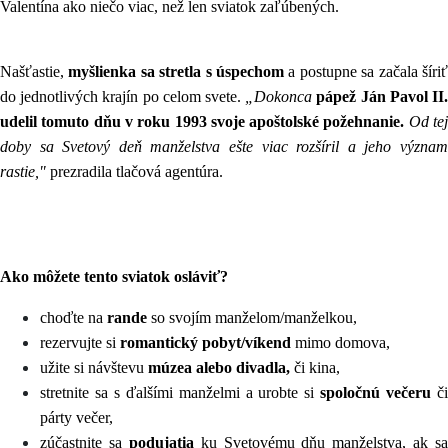
Valentína ako niečo viac, než len sviatok zaľúbených.
Našťastie,
myšlienka sa stretla s úspechom
a postupne sa začala šíri
do jednotlivých krajín po celom svete.
„Dokonca
pápež Ján Pavol II
udelil tomuto dňu v roku 1993 svoje apoštolské požehnanie.
Od te
doby sa Svetový deň manželstva ešte viac rozšíril a jeho význam
rastie,"
prezradila tlačová agentúra.
Ako môžete tento sviatok osláviť?
choďte na
rande
so svojím manželom/manželkou,
rezervujte si
romantický pobyt/víkend
mimo domova,
užite si návštevu
múzea alebo divadla,
či kina,
stretnite sa s ďalšími manželmi a urobte si
spoločnú večeru
č
párty večer,
zúčastnite sa
podujatia
ku Svetovému dňu manželstva, ak sa