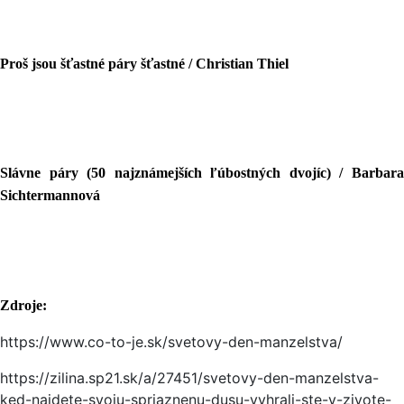
Proš jsou šťastné páry šťastné / Christian Thiel
Slávne páry (50 najznámejších ľúbostných dvojíc) / Barbara
Sichtermannová
Zdroje:
https://www.co-to-je.sk/svetovy-den-manzelstva/
https://zilina.sp21.sk/a/27451/svetovy-den-manzelstva-
ked-najdete-svoju-spriaznenu-dusu-vyhrali-ste-v-zivote-