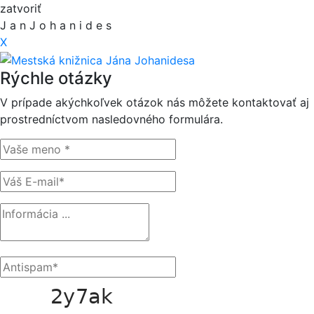
zatvoriť
J
a
n
J
o
h
a
n
i
d
e
s
X
Rýchle otázky
V prípade akýchkoľvek otázok nás môžete kontaktovať aj
prostredníctvom nasledovného formulára.