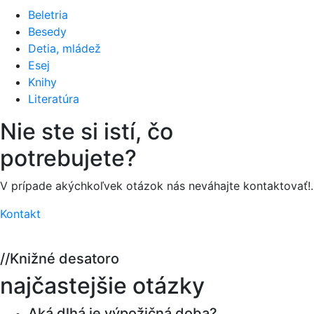
Beletria
Besedy
Detia, mládež
Esej
Knihy
Literatúra
Nie ste si istí,
čo
potrebujete?
V prípade akýchkoľvek otázok nás neváhajte kontaktovať!.
Kontakt
//
Knižné desatoro
najčastejšie otázky
Aká dlhá je výpožičná doba?