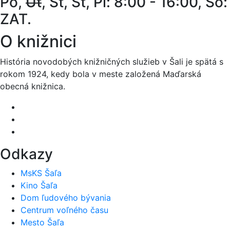
Po,
Ut
, St, Št, Pi: 8:00 - 16:00, So:
ZAT.
O knižnici
História novodobých knižničných služieb v Šali je spätá s
rokom 1924, kedy bola v meste založená Maďarská
obecná knižnica.
Odkazy
MsKS Šaľa
Kino Šaľa
Dom ľudového bývania
Centrum voľného času
Mesto Šaľa