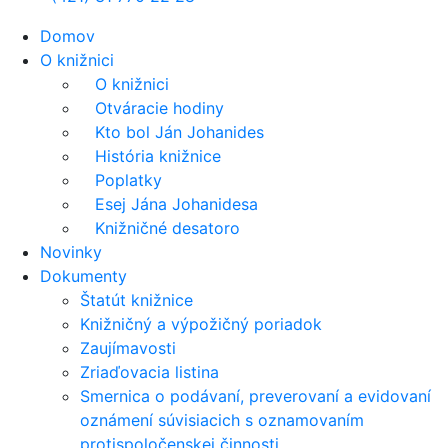
Domov
O knižnici
O knižnici
Otváracie hodiny
Kto bol Ján Johanides
História knižnice
Poplatky
Esej Jána Johanidesa
Knižničné desatoro
Novinky
Dokumenty
Štatút knižnice
Knižničný a výpožičný poriadok
Zaujímavosti
Zriaďovacia listina
Smernica o podávaní, preverovaní a evidovaní
oznámení súvisiacich s oznamovaním
protispoločenskej činnosti