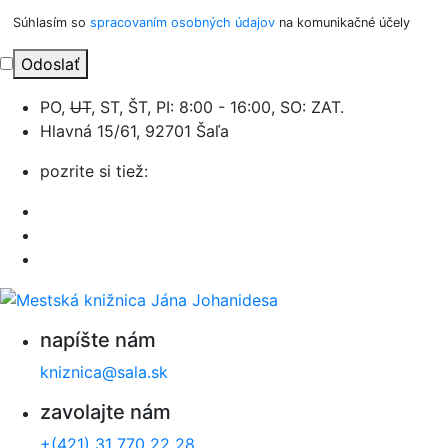
Súhlasím so
spracovaním osobných údajov
na komunikačné účely
Odoslať
PO,
UT
, ST, ŠT, PI: 8:00 - 16:00, SO: ZAT.
Hlavná 15/61, 92701 Šaľa
pozrite si tiež:
napíšte nám
kniznica@sala.sk
zavolajte nám
+(421) 31 770 22 28