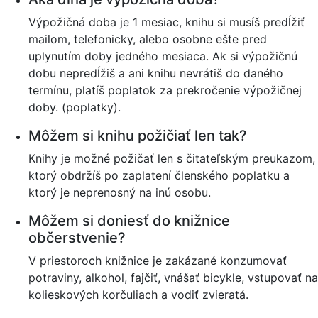
Výpožičná doba je 1 mesiac, knihu si musíš predĺžiť
mailom, telefonicky, alebo osobne ešte pred
uplynutím doby jedného mesiaca. Ak si výpožičnú
dobu nepredĺžiš a ani knihu nevrátiš do daného
termínu, platíš poplatok za prekročenie výpožičnej
doby. (poplatky).
Môžem si knihu požičiať len tak?
Knihy je možné požičať len s čitateľským preukazom,
ktorý obdržíš po zaplatení členského poplatku a
ktorý je neprenosný na inú osobu.
Môžem si doniesť do knižnice
občerstvenie?
V priestoroch knižnice je zakázané konzumovať
potraviny, alkohol, fajčiť, vnášať bicykle, vstupovať na
kolieskových korčuliach a vodiť zvieratá.