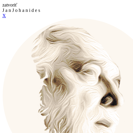
zatvoriť
J
a
n
J
o
h
a
n
i
d
e
s
X