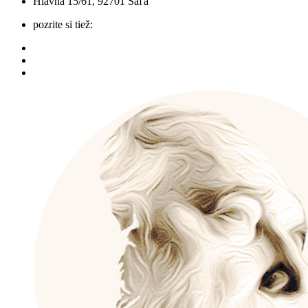
Hlavná 15/61, 92701 Šaľa
pozrite si tiež: