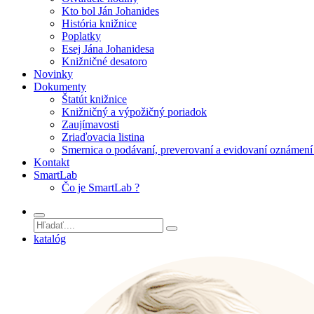
Kto bol Ján Johanides
História knižnice
Poplatky
Esej Jána Johanidesa
Knižničné desatoro
Novinky
Dokumenty
Štatút knižnice
Knižničný a výpožičný poriadok
Zaujímavosti
Zriaďovacia listina
Smernica o podávaní, preverovaní a evidovaní oznámení 
Kontakt
SmartLab
Čo je SmartLab ?
katalóg