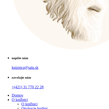
napíšte nám
kniznica@sala.sk
zavolajte nám
+(421) 31 770 22 28
Domov
O knižnici
O knižnici
Otváracie hodiny