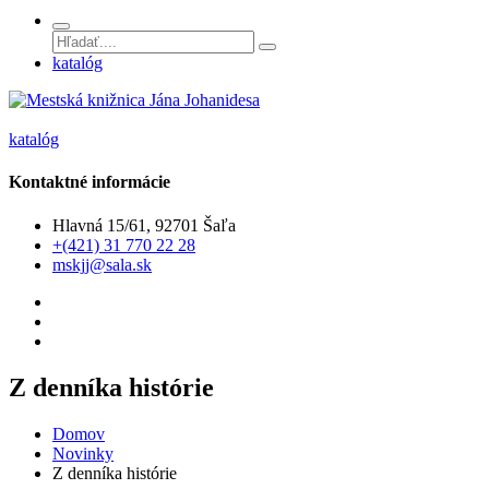
katalóg
katalóg
Kontaktné informácie
Hlavná 15/61, 92701 Šaľa
+(421) 31 770 22 28
mskjj@sala.sk
Z denníka histórie
Domov
Novinky
Z denníka histórie