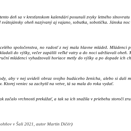
a tento deň sa v kresťanskom kalendári posunuli zvyky letného slnovratu
l svätojánsky oheň nazývaný aj
vajano, sobutka, sobotička
. Jánska noc
 celého spoločenstva, no radosť z nej mala hlavne mládež. Mládenci 
ladali do výšky, večer zapálili veľké vatry a do noci udržiavali oheň.
Zruční mládenci vyhadzovali horiace metly do výšky a po dopade ich chy
vody, aby v nej uvideli obraz svojho budúceho ženícha, alebo si dali 
. Ktorej veniec sa zachytil na vetve, tá sa mala do roka vydať.
ak začalo vrchnosti prekážať, a tak sa ich snažila v priebehu storočí z
 ohňov v Šali 2021, autor Martin Dičér
)