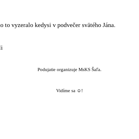
 to vyzeralo kedysi v podvečer svätého Jána.
li
Podujatie organizuje MsKS Šaľa.
Vidíme sa ☺!