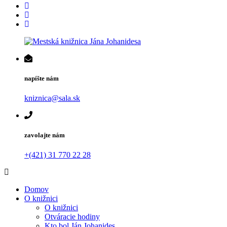
napíšte nám
kniznica@sala.sk
zavolajte nám
+(421) 31 770 22 28
Domov
O knižnici
O knižnici
Otváracie hodiny
Kto bol Ján Johanides