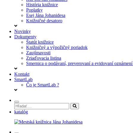
História knižnice
Poplatky
Esej Jána Johanidesa
Knižničné desatoro
Novinky
Dokumenty
Štatút knižnice
Knižničný a výpožičný poriadok
Zaujímavosti
Zriaďovacia listina
Smernica o podávaní, preverovaní a evidovaní oznámení 
Kontakt
SmartLab
Čo je SmartLab ?
katalóg