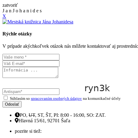
zatvoriť
J
a
n
J
o
h
a
n
i
d
e
s
X
Rýchle otázky
V prípade akýchkoľvek otázok nás môžete kontaktovať aj prostrední
Súhlasím so
spracovaním osobných údajov
na komunikačné účely
Odoslať
PO,
UT
, ST, ŠT, PI: 8:00 - 16:00, SO: ZAT.
Hlavná 15/61, 92701 Šaľa
pozrite si tiež: