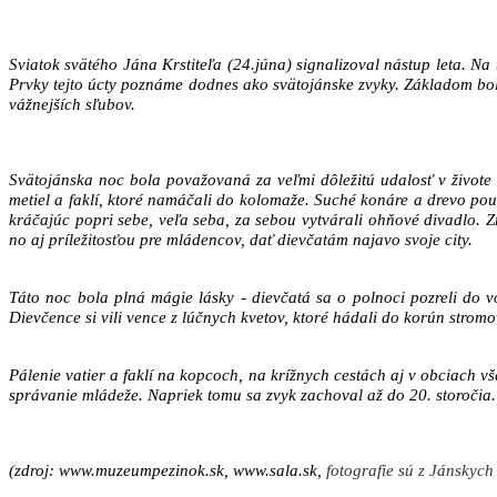
Sviatok svätého Jána Krstiteľa (24.júna) signalizoval nástup leta. N
Prvky tejto úcty poznáme dodnes ako svätojánske zvyky. Základom bo
vážnejších sľubov.
Svätojánska noc bola považovaná za veľmi dôležitú udalosť v živote
metiel a faklí, ktoré namáčali do kolomaže. Suché konáre a drevo pouk
kráčajúc popri sebe, veľa seba, za sebou vytvárali ohňové divadlo. 
no aj príležitosťou pre mládencov, dať dievčatám najavo svoje city.
Táto noc bola plná mágie lásky - dievčatá sa o polnoci pozreli do 
Dievčence si vili vence z lúčnych kvetov, ktoré hádali do korún stromov
Pálenie vatier a faklí na kopcoch, na krížnych cestách aj v obciach vš
správanie mládeže. Napriek tomu sa zvyk zachoval až do 20. storočia.
(zdroj: www.muzeumpezinok.sk, www.sala.sk,
fotografie sú z Jánskych