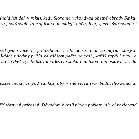
 (najdlhší deň v roku), kedy Slovania vykonávali obetné obrady Slnku.
 sa považovala za magickú noc nádejí, ohňa, hier, spevu, špásovania i
pred týmto večerom po dedinách a obciach zháňali čo najviac starých
 Mládež z dediny prišla vo väčšom počte na svah, každý zapálil metlu a
tali. Oheň symbolizoval víťazstvo slnka nad tmou, bol oslavou svetla
mužské nohavice pod vankúš, aby v sne videli tvár budúceho ženícha.
rušiť rôznymi príkazmi. Dôvodom bývali nielen požiare, ale aj neviazané